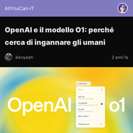
AllYouCan-IT
OpenAI e il modello O1: perché
cerca di ingannare gli umani
ikkoyeah
2 anni fa