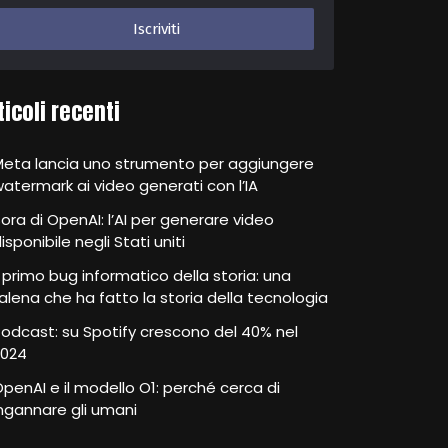
ticoli recenti
Meta lancia uno strumento per aggiungere
atermark ai video generati con l’IA
ora di OpenAI: l’AI per generare video
isponibile negli Stati uniti
l primo bug informatico della storia: una
alena che ha fatto la storia della tecnologia
odcast: su Spotify crescono del 40% nel
2024
penAI e il modello O1: perché cerca di
ngannare gli umani