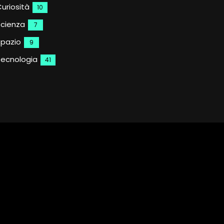
uriosità
10
Scienza
7
Spazio
9
Tecnologia
41