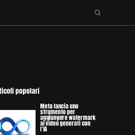
ticoli popolari
Meta lancia uno
strumento per
aggiungere watermark
ai video generati con
l’IA