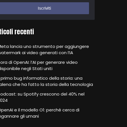
ticoli recenti
Meta lancia uno strumento per aggiungere
atermark ai video generati con l’IA
ora di OpenAI: l’AI per generare video
isponibile negli Stati uniti
l primo bug informatico della storia: una
alena che ha fatto la storia della tecnologia
odcast: su Spotify crescono del 40% nel
2024
penAI e il modello O1: perché cerca di
ngannare gli umani