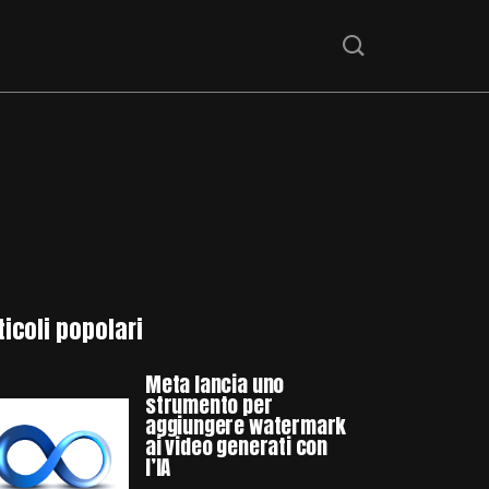
ticoli popolari
Meta lancia uno
strumento per
aggiungere watermark
ai video generati con
l’IA