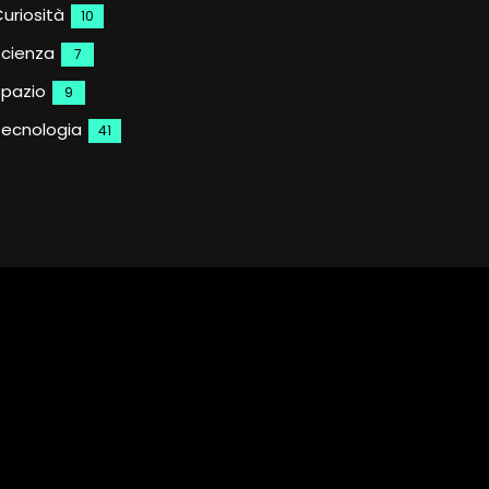
uriosità
10
Scienza
7
Spazio
9
Tecnologia
41