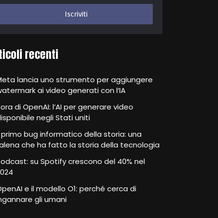
ticoli recenti
Meta lancia uno strumento per aggiungere
atermark ai video generati con l’IA
ora di OpenAI: l’AI per generare video
isponibile negli Stati uniti
l primo bug informatico della storia: una
alena che ha fatto la storia della tecnologia
odcast: su Spotify crescono del 40% nel
2024
penAI e il modello O1: perché cerca di
ngannare gli umani