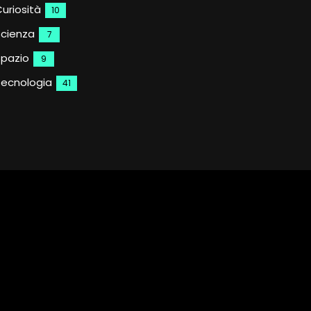
uriosità
10
Scienza
7
Spazio
9
Tecnologia
41