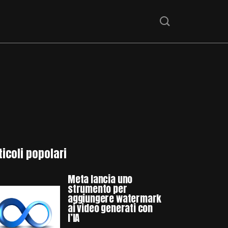
ticoli popolari
Meta lancia uno
strumento per
aggiungere watermark
ai video generati con
l’IA