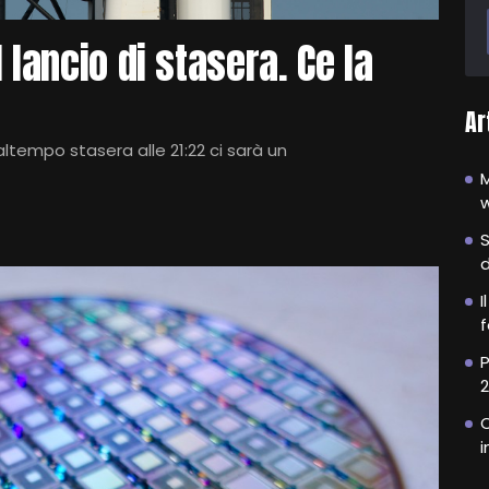
 lancio di stasera. Ce la
Ar
ltempo stasera alle 21:22 ci sarà un
w
S
d
I
f
P
O
i