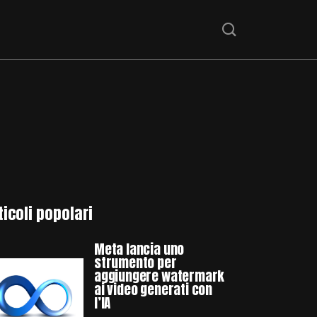
ticoli popolari
Meta lancia uno
strumento per
aggiungere watermark
ai video generati con
l’IA