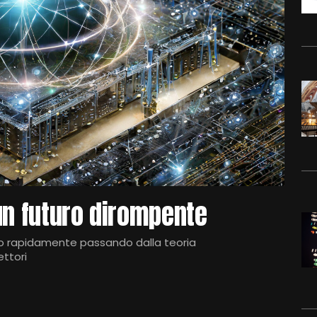
un futuro dirompente
no rapidamente passando dalla teoria
ettori