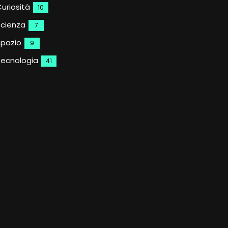
uriosità
10
Scienza
7
Spazio
9
Tecnologia
41