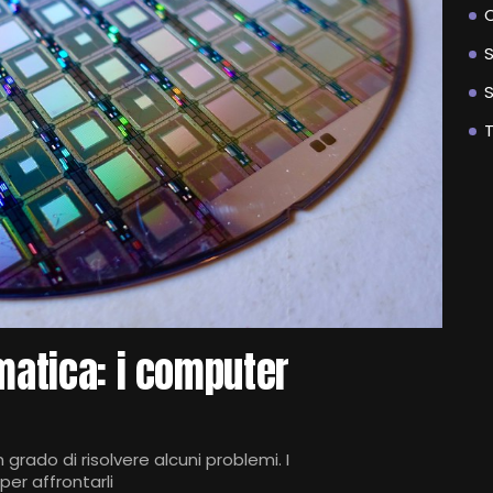
C
rmatica: i computer
grado di risolvere alcuni problemi. I
er affrontarli