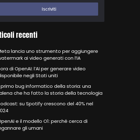
ticoli recenti
Meta lancia uno strumento per aggiungere
atermark ai video generati con l’IA
ora di OpenAI: l’AI per generare video
isponibile negli Stati uniti
l primo bug informatico della storia: una
alena che ha fatto la storia della tecnologia
odcast: su Spotify crescono del 40% nel
2024
penAI e il modello O1: perché cerca di
ngannare gli umani