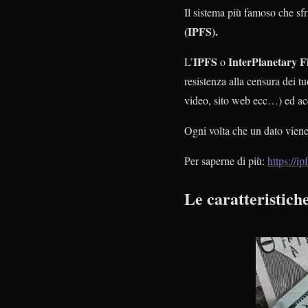
Il sistema più famoso che sf
(IPFS).
IPFS
InterPlanetary F
L’
o
resistenza alla censura dei t
video, sito web ecc…) ed a
Ogni volta che un dato viene 
Per saperne di più:
https://ipf
Le caratteristich