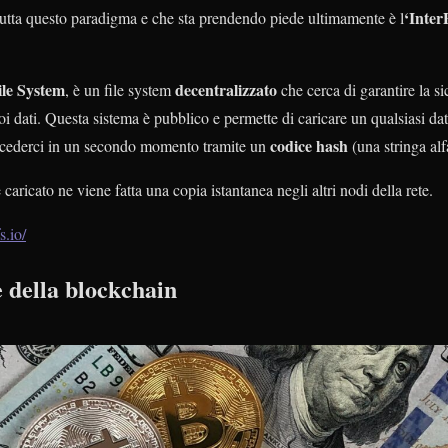
‘Inter
rutta questo paradigma e che sta prendendo piede ultimamente è l
ile System
decentralizzato
, è un file system
che cerca di garantire la si
uoi dati. Questa sistema è pubblico e permette di caricare un qualsiasi dat
codice hash
ccederci in un secondo momento tramite un
(una stringa al
caricato ne viene fatta una copia istantanea negli altri nodi della rete.
s.io/
e della blockchain