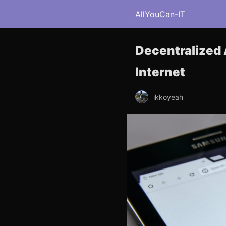
AllYouCan-IT
Decentralized 
Internet
ikkoyeah