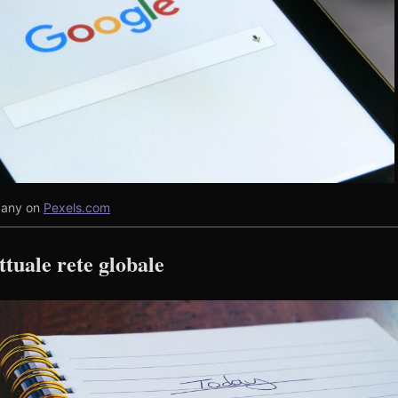
pany on
Pexels.com
attuale rete globale